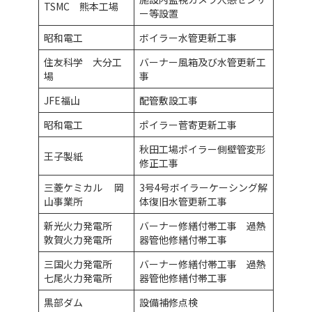
TSMC 熊本工場
ー等設置
昭和電工
ボイラー水管更新工事
住友科学 大分工
バーナー風箱及び水管更新工
場
事
JFE福山
配管敷設工事
昭和電工
ポイラー菅寄更新工事
秋田工場ポイラー側壁管変形
王子製紙
修正工事
三菱ケミカル 岡
3号4号ボイラーケーシング解
山事業所
体復旧水管更新工事
新光火力発電所
バーナー修繕付帯工事 過熱
敦賀火力発電所
器管他修繕付帯工事
三国火力発電所
バーナー修繕付帯工事 過熱
七尾火力発電所
器管他修繕付帯工事
黒部ダム
設備補修点検