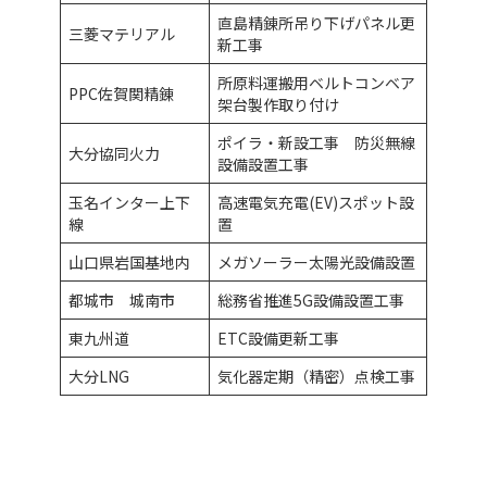
直島精錬所吊り下げパネル更
三菱マテリアル
新工事
所原料運搬用ベルトコンベア
PPC佐賀関精錬
架台製作取り付け
ポイラ・新設工事 防災無線
大分協同火力
設備設置工事
玉名インター上下
高速電気充電(EV)スポット設
線
置
山口県岩国基地内
メガソーラー太陽光設備設置
都城市 城南市
総務省推進5G設備設置工事
東九州道
ETC設備更新工事
大分LNG
気化器定期（精密）点検工事