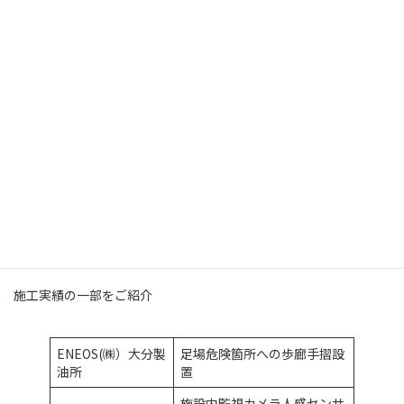
コ
ナ
ン
ビ
テ
ゲ
ン
ー
ツ
シ
へ
ョ
ス
ン
施工実績
キ
に
ッ
移
プ
動
Home
施工実績
施工実績の一部をご紹介
ENEOS(㈱）大分製
足場危険箇所への歩廊手摺設
油所
置
施設内監視カメラ人感センサ